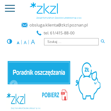
obsluga.klienta@zkzl.poznan.pl
tel. 61/415-88-00
A
A
A