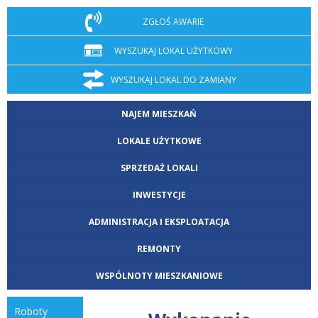
ZGŁOŚ AWARIE
WYSZUKAJ LOKAL UŻYTKOWY
WYSZUKAJ LOKAL DO ZAMIANY
NAJEM MIESZKAŃ
LOKALE UŻYTKOWE
SPRZEDAŻ LOKALI
INWESTYCJE
ADMINISTRACJA I EKSPLOATACJA
REMONTY
WSPÓLNOTY MIESZKANIOWE
roboty