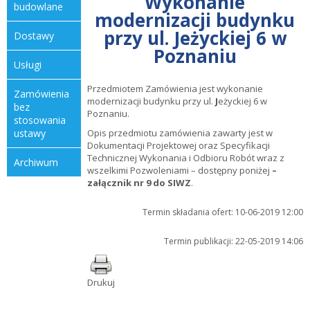
Wykonanie
budowlane
modernizacji budynku
przy ul. Jeżyckiej 6 w
dostawy
Poznaniu
usługi
Przedmiotem Zamówienia jest wykonanie
zamówienia
modernizacji budynku przy ul.
J
eżyckiej 6 w
bez
Poznaniu.
stosowania
ustawy
Opis przedmiotu zamówienia zawarty jest w
Dokumentacji Projektowej oraz Specyfikacji
Technicznej Wykonania i Odbioru Robót wraz z
archiwum
wszelkimi Pozwoleniami – dostępny poniżej
–
załącznik nr 9 do SIWZ
.
Termin składania ofert: 10-06-2019 12:00
Termin publikacji: 22-05-2019 14:06
Drukuj