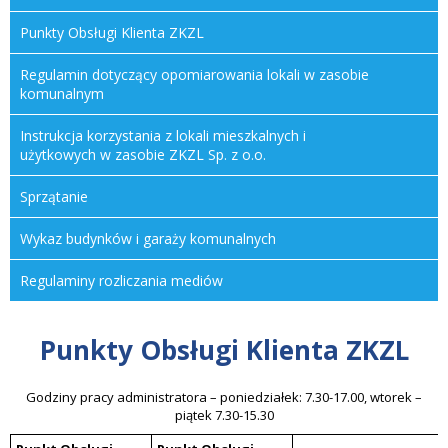
Punkty Obsługi Klienta
ZKZL
Regulamin dotyczący opomiarowania lokali w zasobie
komunalnym
Instrukcja korzystania z lokali mieszkalnych i
użytkowych w zasobie
ZKZL
Sp. z o.o.
Sprzątanie
Wykaz budynków i garaży komunalnych
Regulaminy rozliczania mediów
Punkty Obsługi Klienta
ZKZL
Godziny pracy administratora – poniedziałek: 7.30-17.00, wtorek –
piątek 7.30-15.30