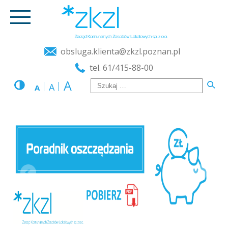
obsluga.klienta@zkzl.poznan.pl
tel. 61/415-88-00
A
A
A