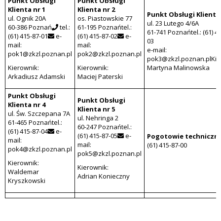
Punkt Obsługi
Punkt Obsługi
Klienta nr 1
Klienta nr 2
Punkt Obsługi Klienta 
ul. Ognik 20A
os. Piastowskie 77
ul. 23 Lutego 4/6A
60-386 Poznań
tel.:
61-195 Poznańtel.:
61-741 Poznańtel.: (61) 4
(61) 415-87-01
e-
(61) 415-87-02
e-
03
mail:
mail:
e-mail:
pok1@zkzl.poznan.pl
pok2@zkzl.poznan.pl
pok3@zkzl.poznan.plKie
Kierownik:
Kierownik:
Martyna Malinowska
Arkadiusz Adamski
Maciej Paterski
Punkt Obsługi
Punkt Obsługi
Klienta nr 4
Klienta nr 5
ul. Św. Szczepana 7A
ul. Nehringa 2
61-465 Poznańtel.:
60-247 Poznańtel.:
(61) 415-87-04
e-
(61) 415-87-05
e-
Pogotowie techniczn
mail:
mail:
(61) 415-87-00
pok4@zkzl.poznan.pl
pok5@zkzl.poznan.pl
Kierownik:
Kierownik:
Waldemar
Adrian Konieczny
Kryszkowski