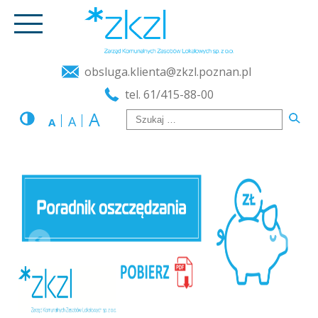
obsluga.klienta@zkzl.poznan.pl
tel. 61/415-88-00
A
A
A