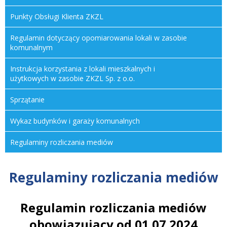
Punkty Obsługi Klienta
ZKZL
Regulamin dotyczący opomiarowania lokali w zasobie
komunalnym
Instrukcja korzystania z lokali mieszkalnych i
użytkowych w zasobie
ZKZL
Sp. z o.o.
Sprzątanie
Wykaz budynków i garaży komunalnych
Regulaminy rozliczania mediów
Regulaminy rozliczania mediów
Regulamin rozliczania mediów
obowiązujący od 01.07.2024