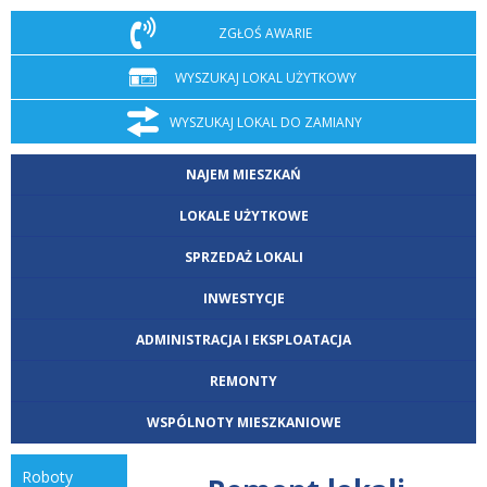
ZGŁOŚ AWARIE
WYSZUKAJ LOKAL UŻYTKOWY
WYSZUKAJ LOKAL DO ZAMIANY
NAJEM MIESZKAŃ
LOKALE UŻYTKOWE
SPRZEDAŻ LOKALI
INWESTYCJE
ADMINISTRACJA I EKSPLOATACJA
REMONTY
WSPÓLNOTY MIESZKANIOWE
roboty