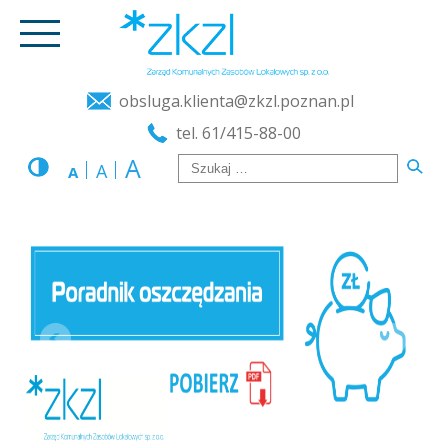
obsluga.klienta@zkzl.poznan.pl
tel. 61/415-88-00
A
A
A