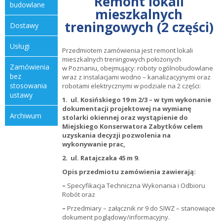
Remont lokali
budowlane
mieszkalnych
treningowych (2 części)
dostawy
usługi
Przedmiotem zamówienia jest remont lokali
mieszkalnych treningowych położonych
zamówienia
w Poznaniu, obejmujący: roboty ogólnobudowlane
bez
wraz z instalacjami wodno – kanalizacyjnymi oraz
stosowania
robotami elektrycznymi w podziale na 2 części:
ustawy
1. ul. Kosińskiego 19 m 2/3 –
w tym wykonanie
dokumentacji projektowej na wymianę
archiwum
stolarki okiennej oraz wystąpienie do
Miejskiego Konserwatora Zabytków celem
uzyskania decyzji pozwolenia na
wykonywanie prac,
2. ul. Ratajczaka 45 m 9.
Opis przedmiotu zamówienia zawierają:
–
Specyfikacja Techniczna Wykonania i Odbioru
Robót oraz
–
Przedmiary – załącznik nr 9 do SIWZ – stanowiące
dokument poglądowy/informacyjny.