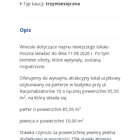
Typ kaucji:
trzymiesięczna
opis
Wnioski dotyczące najmu niniejszego lokalu
można składać do dnia 11.08.2026 r. Po tym
terminie oferty, które wpłynęły, zostaną
rozpatrzone.
Oferujemy do wynajmu atrakcyjny lokal użytkowy
usytuowany na parterze w budynku przy ul.
Racjonalizatorów 10 o łącznej powierzchni 95,50
2
m
, na którą składa się:
2
parter o powierzchni 85,50 m
2
piwnica o powierzchni 10,00 m
Stawka czynszu za powierzchnię piwnicy płatna
dodatkowo w wysokości 25% stawki głównej.