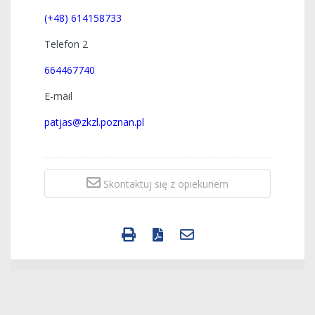
(+48) 614158733
Telefon 2
664467740
E-mail
patjas@zkzl.poznan.pl
Skontaktuj się z opiekunem