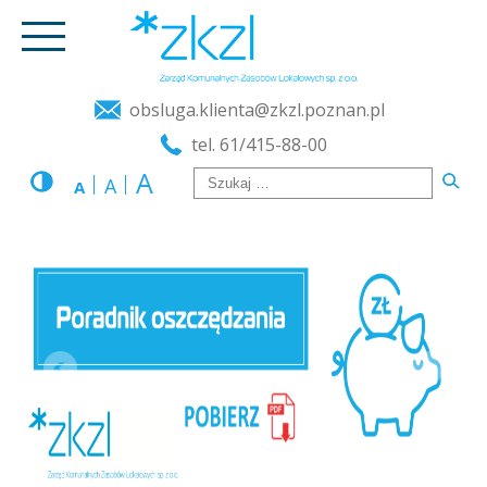
obsluga.klienta@zkzl.poznan.pl
tel. 61/415-88-00
A
A
A